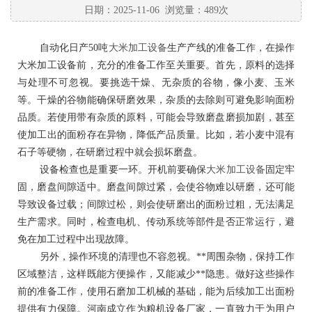
日期：2025-11-06 浏览量：489次
自动化日产
50吨
大米加工设备
生产产线的准备工作，在操作
大米加工设备前，充分的准备工作至关重要。首先，原料的选择
与处理不可忽视。要挑选干燥、无杂质的谷物，像小麦、玉米
等。干燥的谷物能确保研磨效果，杂质的去除则可避免影响面粉
品质。若使用带有杂质的原料，可能会导致磨盘磨损加剧，甚至
使加工出的面粉存在异物，降低产品质量。比如，若小麦中混有
石子等硬物，在研磨过程中就会损坏磨盘。
设备检查也是重要一环。开机前要确保
大米加工设备
固定牢
固，磨盘间隙适中。磨盘间隙过紧，会使谷物难以研磨，还可能
导致设备过载；间隙过松，则会使研磨出的面粉过粗，无法满足
生产需求。同时，检查电机、传动系统等部件是否正常运行，避
免在加工过程中出现故障。
另外，操作环境的清理也不容忽视。
**周围杂物，保持工作
区域整洁，这样既能方便操作，又能减少**隐患。做好这些操作
前的准备工作，使用石磨加工机械的基础，能为后续加工出面粉
提供有力保障。河南成立作为粮机设备厂家，一直致力于为用户